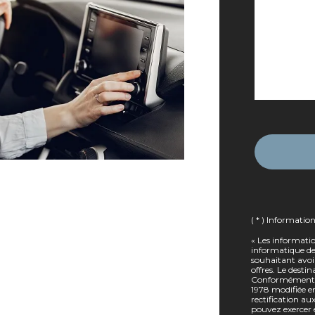
( * ) Informatio
« Les informatio
informatique des
souhaitant avoi
offres. Le desti
Conformément à l
1978 modifiée en
rectification a
pouvez exercer 