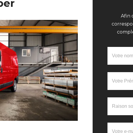
per
Afin 
correspo
complé