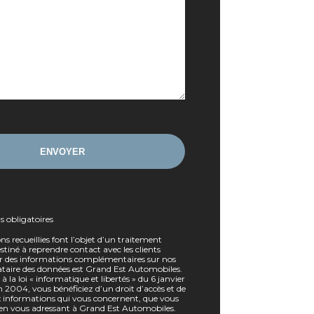
ns obligatoires
ns recueillies font l’objet d’un traitement
tiné à reprendre contact avec les clients
r des informations complémentaires sur nos
nataire des données est Grand Est Automobiles.
a loi « informatique et libertés » du 6 janvier
 2004, vous bénéficiez d’un droit d’accès et de
ux informations qui vous concernent, que vous
en vous adressant à Grand Est Automobiles.